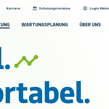
Meta
Karriere
Schulungstermine
Login Webv
igation
Navigation
TUNG
WARTUNGSPLANUNG
ÜBER UNS
.
rtabel.