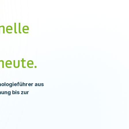
nelle
heute.
logieführer aus
ung bis zur