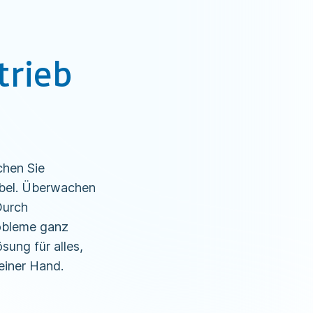
trieb
chen Sie
abel. Überwachen
Durch
obleme ganz
ung für alles,
einer Hand.