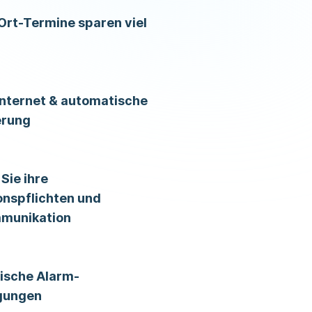
Ort-Termine sparen viel
 Internet & automatische
erung
Sie ihre
nspflichten und
munikation
ische Alarm-
gungen